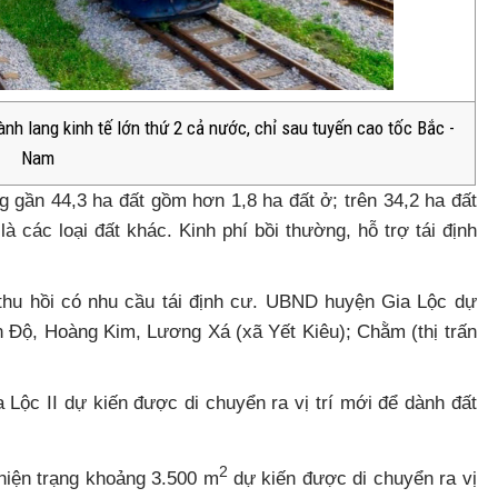
nh lang kinh tế lớn thứ 2 cả nước, chỉ sau tuyến cao tốc Bắc -
Nam
 gần 44,3 ha đất gồm hơn 1,8 ha đất ở; trên 34,2 ha đất
 là các loại đất khác. Kinh phí bồi thường, hỗ trợ tái định
 thu hồi có nhu cầu tái định cư. UBND huyện Gia Lộc dự
ân Độ, Hoàng Kim, Lương Xá (xã Yết Kiêu); Chằm (thị trấn
ộc II dự kiến được di chuyển ra vị trí mới để dành đất
2
hiện trạng khoảng 3.500 m
dự kiến được di chuyển ra vị