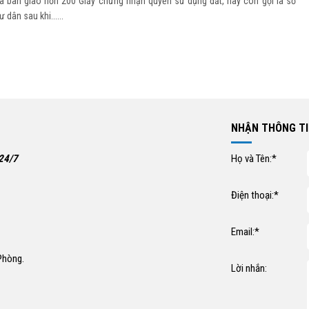
ã bàn giao hơn 200 Giấy chứng nhận quyền sử dụng đất, hay còn gọi là sổ
dân sau khi......
NHẬN THÔNG TI
 24/7
Họ và Tên:*
Điện thoại:*
Email:*
Phòng.
Lời nhắn: