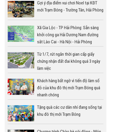
Gợi ý địa điểm vui chơi Noel tại KĐT
mới Trạm Bóng - Trường Tân, Hải Phòng
Xã Gia Lộc - TP Hải Phòng: Sẵn sàng
khởi công ga Hải Dương Nam đường
sắt Lào Cai - Hà Nội - Hải Phòng
Từ 1/7, rút ngắn thời gian cấp giấy
chứng nhận đất đai không quá 3 ngày
làm việc
Khách hàng bất ngờ vì tiến độ làm sổ
đỏ của khu đô thị mới Trạm Bóng quá
nhanh chóng
Tặng quà các cư dân nhí đang sống tại
khu đô thị mới Trạm Bóng
Chương trình Chào hè sôi động - Món