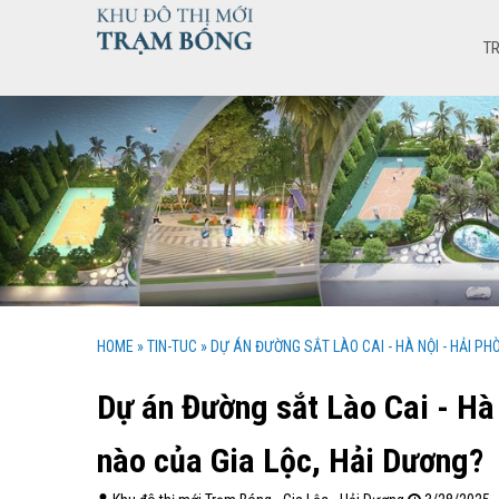
T
HOME
»
TIN-TUC
»
DỰ ÁN ĐƯỜNG SẮT LÀO CAI - HÀ NỘI - HẢI P
Dự án Đường sắt Lào Cai - Hà
nào của Gia Lộc, Hải Dương?