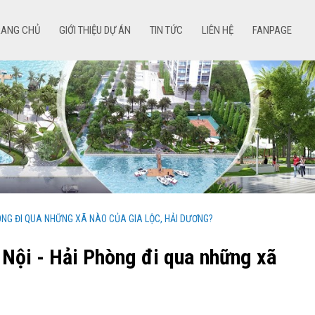
RANG CHỦ
GIỚI THIỆU DỰ ÁN
TIN TỨC
LIÊN HỆ
FANPAGE
HÒNG ĐI QUA NHỮNG XÃ NÀO CỦA GIA LỘC, HẢI DƯƠNG?
 Nội - Hải Phòng đi qua những xã