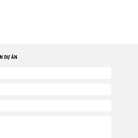
N DỰ ÁN