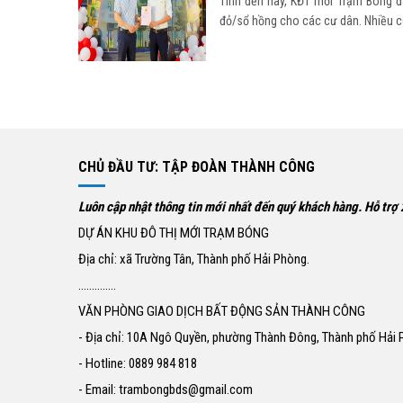
Tính đến nay, KĐT mới Trạm Bóng đ
đỏ/sổ hồng cho các cư dân. Nhiều cư 
CHỦ ĐẦU TƯ: TẬP ĐOÀN THÀNH CÔNG
Luôn cập nhật thông tin mới nhất đến quý khách hàng. Hỗ trợ
DỰ ÁN KHU ĐÔ THỊ MỚI TRẠM BÓNG
Địa chỉ: xã Trường Tân, Thành phố Hải Phòng.
..............
VĂN PHÒNG GIAO DỊCH BẤT ĐỘNG SẢN THÀNH CÔNG
- Địa chỉ: 10A Ngô Quyền, phường Thành Đông, Thành phố Hải 
- Hotline: 0889 984 818
- Email: trambongbds@gmail.com