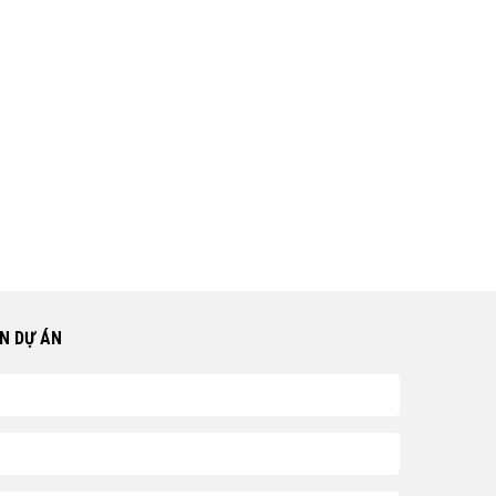
N DỰ ÁN