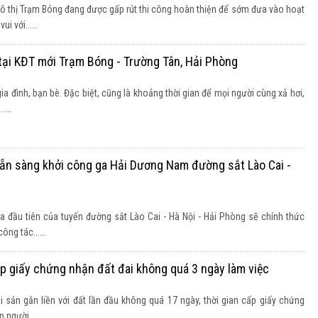
 thị Trạm Bóng đang được gấp rút thi công hoàn thiện để sớm đưa vào hoạt
i với......
 tại KĐT mới Trạm Bóng - Trường Tân, Hải Phòng
ia đình, bạn bè. Đặc biệt, cũng là khoảng thời gian để mọi người cùng xả hơi,
...
Sẵn sàng khởi công ga Hải Dương Nam đường sắt Lào Cai -
 đầu tiên của tuyến đường sắt Lào Cai - Hà Nội - Hải Phòng sẽ chính thức
ng tác......
cấp giấy chứng nhận đất đai không quá 3 ngày làm việc
tài sản gắn liền với đất lần đầu không quá 17 ngày, thời gian cấp giấy chứng
người......