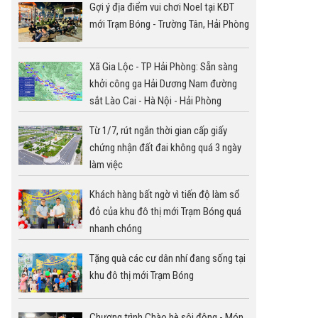
Gợi ý địa điểm vui chơi Noel tại KĐT
mới Trạm Bóng - Trường Tân, Hải Phòng
Xã Gia Lộc - TP Hải Phòng: Sẵn sàng
khởi công ga Hải Dương Nam đường
sắt Lào Cai - Hà Nội - Hải Phòng
Từ 1/7, rút ngắn thời gian cấp giấy
chứng nhận đất đai không quá 3 ngày
làm việc
Khách hàng bất ngờ vì tiến độ làm sổ
đỏ của khu đô thị mới Trạm Bóng quá
nhanh chóng
Tặng quà các cư dân nhí đang sống tại
khu đô thị mới Trạm Bóng
Chương trình Chào hè sôi động - Món