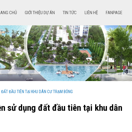
RANG CHỦ
GIỚI THIỆU DỰ ÁN
TIN TỨC
LIÊN HỆ
FANPAGE
 ĐẤT ĐẦU TIÊN TẠI KHU DÂN CƯ TRẠM BÓNG
n sử dụng đất đầu tiên tại khu dân