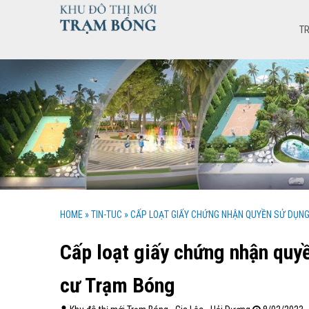
T
HOME
»
TIN-TUC
»
CẤP LOẠT GIẤY CHỨNG NHẬN QUYỀN SỬ DỤNG
Cấp loạt giấy chứng nhận quyề
cư Trạm Bóng