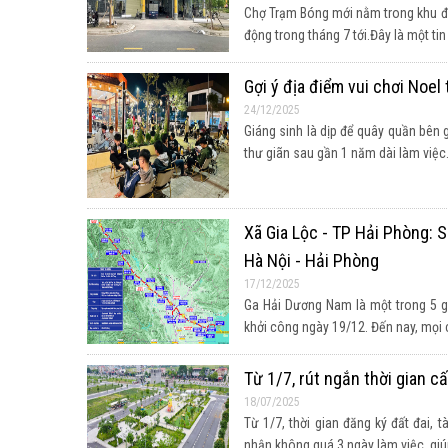
Chợ Trạm Bóng mới nằm trong khu đô
động trong tháng 7 tới.Đây là một tin vu
Gợi ý địa điểm vui chơi Noel
24/12/2025
Giáng sinh là dịp để quây quần bên g
thư giãn sau gần 1 năm dài làm việc...
Xã Gia Lộc - TP Hải Phòng: 
Hà Nội - Hải Phòng
17/12/2025
Ga Hải Dương Nam là một trong 5 ga
khởi công ngày 19/12. Đến nay, mọi cô
Từ 1/7, rút ngắn thời gian 
18/07/2025
Từ 1/7, thời gian đăng ký đất đai, 
nhận không quá 3 ngày làm việc, giúp 