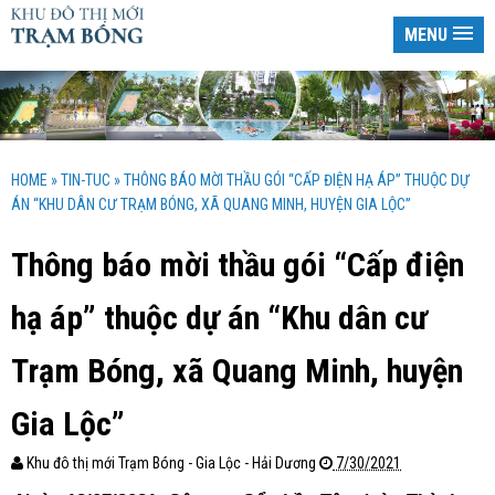
MENU
HOME
»
TIN-TUC
»
THÔNG BÁO MỜI THẦU GÓI “CẤP ĐIỆN HẠ ÁP” THUỘC DỰ
ÁN “KHU DÂN CƯ TRẠM BÓNG, XÃ QUANG MINH, HUYỆN GIA LỘC”
Thông báo mời thầu gói “Cấp điện
hạ áp” thuộc dự án “Khu dân cư
Trạm Bóng, xã Quang Minh, huyện
Gia Lộc”
Khu đô thị mới Trạm Bóng - Gia Lộc - Hải Dương
7/30/2021