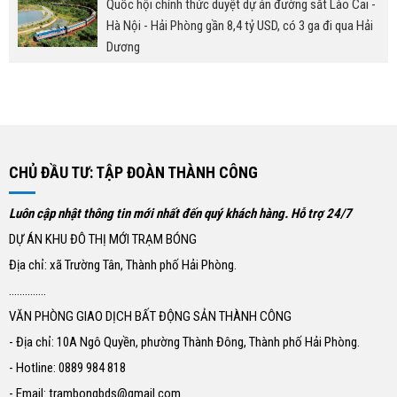
Quốc hội chính thức duyệt dự án đường sắt Lào Cai -
Hà Nội - Hải Phòng gần 8,4 tỷ USD, có 3 ga đi qua Hải
Dương
CHỦ ĐẦU TƯ: TẬP ĐOÀN THÀNH CÔNG
Luôn cập nhật thông tin mới nhất đến quý khách hàng. Hỗ trợ 24/7
DỰ ÁN KHU ĐÔ THỊ MỚI TRẠM BÓNG
Địa chỉ: xã Trường Tân, Thành phố Hải Phòng.
..............
VĂN PHÒNG GIAO DỊCH BẤT ĐỘNG SẢN THÀNH CÔNG
- Địa chỉ: 10A Ngô Quyền, phường Thành Đông, Thành phố Hải Phòng.
- Hotline: 0889 984 818
- Email: trambongbds@gmail.com