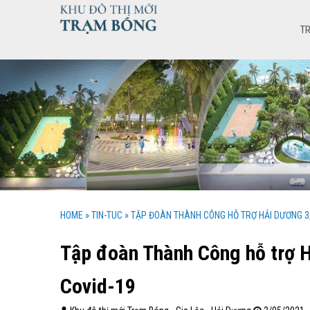
T
HOME
»
TIN-TUC
»
TẬP ĐOÀN THÀNH CÔNG HỖ TRỢ HẢI DƯƠNG 3
Tập đoàn Thành Công hỗ trợ 
Covid-19