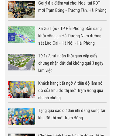
Gợi ý địa điểm vui chơi Noel tại KĐT
mới Trạm Bóng - Trường Tân, Hải Phòng
Xã Gia Lộc - TP Hải Phòng: Sẵn sàng
khởi công ga Hải Dương Nam đường
sắt Lào Cai - Hà Nội - Hải Phòng
Từ 1/7, rút ngắn thời gian cấp giấy
chứng nhận đất đai không quá 3 ngày
làm việc
Khách hàng bất ngờ vì tiến độ làm sổ
đỏ của khu đô thị mới Trạm Bóng quá
nhanh chóng
Tặng quà các cư dân nhí đang sống tại
khu đô thị mới Trạm Bóng
Chương trình Chào hè sôi động - Món