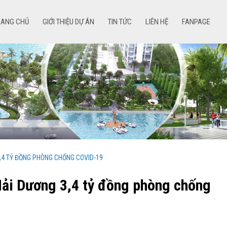
RANG CHỦ
GIỚI THIỆU DỰ ÁN
TIN TỨC
LIÊN HỆ
FANPAGE
,4 TỶ ĐỒNG PHÒNG CHỐNG COVID-19
Hải Dương 3,4 tỷ đồng phòng chống