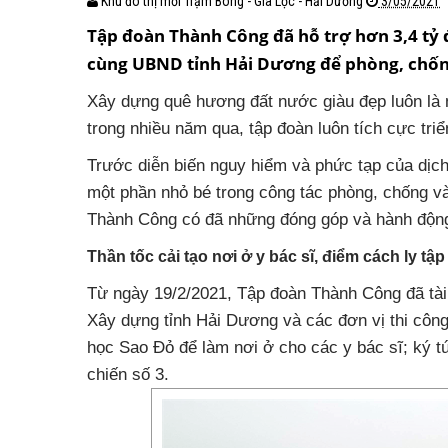
Khu đô thị mới Trạm Bóng - Gia Lộc - Hải Dương
3/05/2021
Tập đoàn Thành Công đã hỗ trợ hơn 3,4 tỷ 
cùng UBND tỉnh Hải Dương để phòng, chống
Xây dựng quê hương đất nước giàu đẹp luôn là 
trong nhiều năm qua, tập đoàn luôn tích cực tri
Trước diễn biến nguy hiểm và phức tạp của dịch
một phần nhỏ bé trong công tác phòng, chống và
Thành Công có đã những đóng góp và hành động 
Thần tốc cải tạo nơi ở y bác sĩ, điểm cách ly tậ
Từ ngày 19/2/2021, Tập đoàn Thành Công đã tài 
Xây dựng tỉnh Hải Dương và các đơn vị thi công
học Sao Đỏ để làm nơi ở cho các y bác sĩ; ký t
chiến số 3.